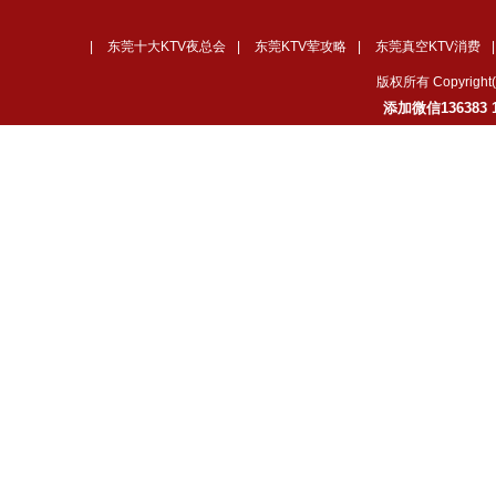
|
东莞十大KTV夜总会
|
东莞KTV荤攻略
|
东莞真空KTV消费
版权所有 Copyrig
添加微信136383