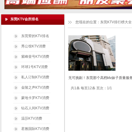
东莞KTV会所排名
您现在的位置：
东莞KTV排行榜大全
东莞荤的KTV排名
秀公馆KTV消费
紫峰壹号KTV消费
环球1号KTV消费
私人订制KTV消费
无可挑剔！东莞那个高档ktv妹子质量服务
金陵之声KTV消费
共1条 每页12条 页次：1/1
蒙地卡罗KTV消费
钻石人间KTV消费
温莎KTV消费
君雅国际KTV消费