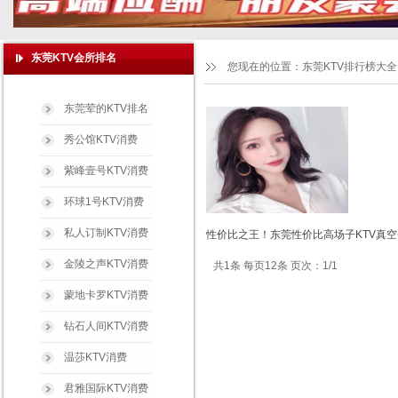
东莞KTV会所排名
您现在的位置：
东莞KTV排行榜大全
东莞荤的KTV排名
秀公馆KTV消费
紫峰壹号KTV消费
环球1号KTV消费
私人订制KTV消费
性价比之王！东莞性价比高场子KTV真空
金陵之声KTV消费
共1条 每页12条 页次：1/1
蒙地卡罗KTV消费
钻石人间KTV消费
温莎KTV消费
君雅国际KTV消费