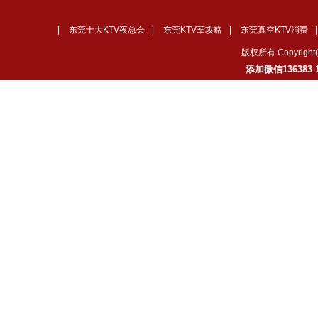
|
东莞十大KTV夜总会
|
东莞KTV荤攻略
|
东莞真空KTV消费
版权所有 Copyrig
添加微信136383